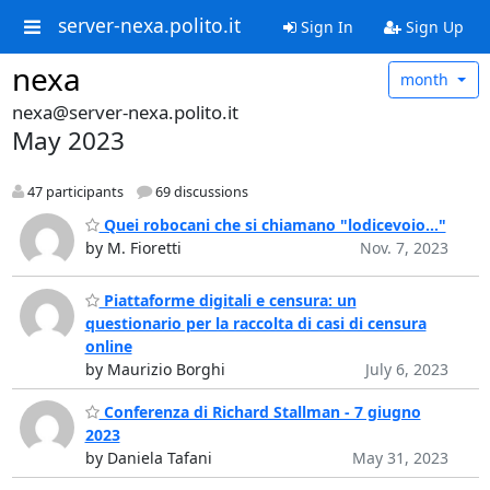
server-nexa.polito.it
Sign In
Sign Up
nexa
month
nexa@server-nexa.polito.it
May 2023
47 participants
69 discussions
Quei robocani che si chiamano "lodicevoio..."
by M. Fioretti
Nov. 7, 2023
Piattaforme digitali e censura: un
questionario per la raccolta di casi di censura
online
by Maurizio Borghi
July 6, 2023
Conferenza di Richard Stallman - 7 giugno
2023
by Daniela Tafani
May 31, 2023