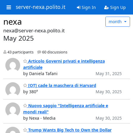
server-nexa.polito.it
Sign In
Sign Up
nexa
month
nexa@server-nexa.polito.it
May 2025
43 participants
60 discussions
Articolo Governi privati e intelligenza
artificiale
by Daniela Tafani
May 31, 2025
[OT] cade la maschera di Harvard
by 380°
May 30, 2025
Nuovo saggio "Intelligenza artificiale e
mondi reali"
by Nexa - Media
May 30, 2025
Trump Wants Big Tech to Own the Dollar