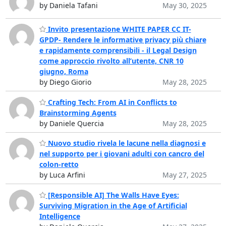
by Daniela Tafani
May 30, 2025
Invito presentazione WHITE PAPER CC IT-
GPDP- Rendere le informative privacy più chiare
e rapidamente comprensibili - il Legal Design
come approccio rivolto all’utente, CNR 10
giugno, Roma
by Diego Giorio
May 28, 2025
Crafting Tech: From AI in Conflicts to
Brainstorming Agents
by Daniele Quercia
May 28, 2025
Nuovo studio rivela le lacune nella diagnosi e
nel supporto per i giovani adulti con cancro del
colon-retto
by Luca Arfini
May 27, 2025
[Responsible AI] The Walls Have Eyes:
Surviving Migration in the Age of Artificial
Intelligence