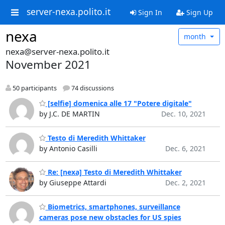
server-nexa.polito.it
Sign In
Sign Up
nexa
month
nexa@server-nexa.polito.it
November 2021
50 participants
74 discussions
[selfie] domenica alle 17 "Potere digitale"
by J.C. DE MARTIN
Dec. 10, 2021
Testo di Meredith Whittaker
by Antonio Casilli
Dec. 6, 2021
Re: [nexa] Testo di Meredith Whittaker
by Giuseppe Attardi
Dec. 2, 2021
Biometrics, smartphones, surveillance
cameras pose new obstacles for US spies