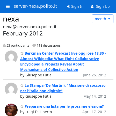
server-nexa.polito.it
Sign In
Sign Up
nexa
month
nexa@server-nexa.polito.it
February 2012
53 participants
118 discussions
Berkman Center Webcast live oggi ore 18.30 -
Almost Wikipedia: What Eight Collaborative
Encyclopedia Projects Reveal About
Mechanisms of Collective Action
by Giuseppe Futia
June 26, 2012
La Stampa (De Martin): "Missione di soccorso
per l'Italia non digitale"
by Giuseppe Futia
May 14, 2012
Preparare una lista per le prossime elezioni?
by Luigi Di Liberto
April 17, 2012