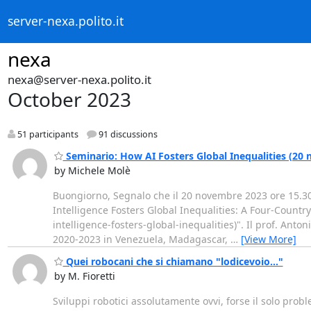
server-nexa.polito.it
nexa
nexa@server-nexa.polito.it
October 2023
51 participants
91 discussions
Seminario: How AI Fosters Global Inequalities (20 
by Michele Molè
Buongiorno, Segnalo che il 20 novembre 2023 ore 15.30 p
Intelligence Fosters Global Inequalities: A Four-Count
intelligence-fosters-global-inequalities)". Il prof. Antoni
2020-2023 in Venezuela, Madagascar,
…
[View More]
Quei robocani che si chiamano "lodicevoio..."
by M. Fioretti
Sviluppi robotici assolutamente ovvi, forse il solo pro