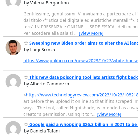
by Valeria Bergantino
Gentilissime, gentilissimi, Vi invitiamo a partecipare a
dal titolo /*"Etica del digitale ed euristiche mentali"*/.
terrà IN PRESENZA e ONLINE._ _SEDE FISICA_ dell'incontro
Per accedere alla sala si
…
[View More]
Sweeping new Biden order aims to alter the AI lan
by Luigi Scorca
https://www.politico.com/news/2023/10/27/white-house
This new data poisoning tool lets artists fight ba
by Alberto Cammozzo
<
https://www.technologyreview.com/2023/10/23/108218
art before they upload it online so that if it’s scraped 
ways. The tool, called Nightshade, is intended as a way 
creator’s permission. Using it to “
…
[View More]
Google paid a whopping $26.3 billion in 2021 to be
by Daniela Tafani