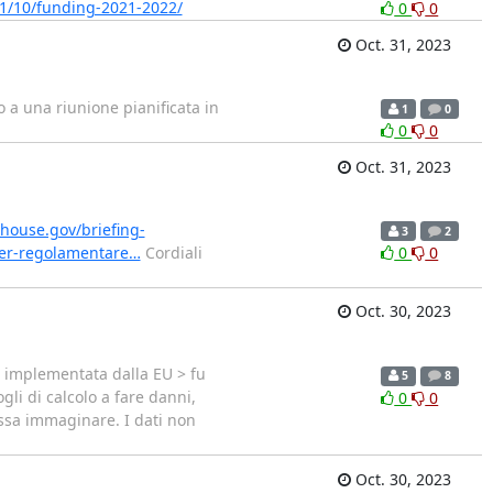
21/10/funding-2021-2022/
0
0
Oct. 31, 2023
o a una riunione pianificata in
1
0
0
0
Oct. 31, 2023
house.gov/briefing-
3
2
-per-regolamentare…
Cordiali
0
0
Oct. 30, 2023
y" implementata dalla EU > fu
5
8
ogli di calcolo a fare danni,
0
0
ossa immaginare. I dati non
Oct. 30, 2023