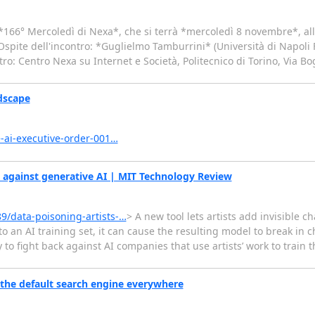
l *166° Mercoledì di Nexa*, che si terrà *mercoledì 8 novembre*, al
 Ospite dell'incontro: *Guglielmo Tamburrini* (Università di Napoli Fe
: Centro Nexa su Internet e Società, Politecnico di Torino, Via Bog
dscape
-ai-executive-order-001…
ck against generative AI | MIT Technology Review
9/data-poisoning-artists-…
> A new tool lets artists add invisible ch
into an AI training set, it can cause the resulting model to break in
to fight back against AI companies that use artists’ work to train 
 the default search engine everywhere