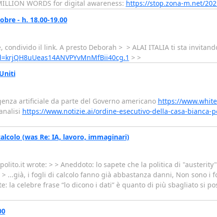
MILLION WORDS for digital awareness:
https://stop.zona-m.net/20
bre - h. 18.00-19.00
e, condivido il link. A presto Deborah > > ALAI ITALIA ti sta invitand
wd=krjQH8uUeas14ANVPYvMnMfBii40cg.1
> >
Uniti
genza artificiale da parte del Governo americano
https://www.white
analisi
https://www.notizie.ai/ordine-esecutivo-della-casa-bianca
 calcolo (was Re: IA, lavoro, immaginari)
olito.it wrote: > > Aneddoto: lo sapete che la politica di "austerit
> > ...già, i fogli di calcolo fanno già abbastanza danni, Non sono i f
: la celebre frase “lo dicono i dati” è quanto di più sbagliato si p
00