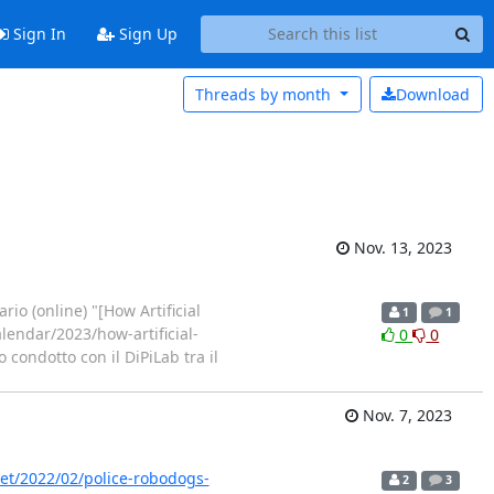
Sign In
Sign Up
Threads by
month
Download
Nov. 13, 2023
io (online) "[How Artificial
1
1
lendar/2023/how-artificial-
0
0
o condotto con il DiPiLab tra il
Nov. 7, 2023
net/2022/02/police-robodogs-
2
3