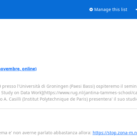
Manage this list
novembre, online)
resso l'Università di Groningen (Paesi Bassi) ospiteremo il seminar
ry Study on Data Work](https://www.rug.nl/jantina-tammes-school/ca
o A. Casilli (Institut Polytechnique de Paris) presentera' il suo studi
blema e' non averne parlato abbastanza allora:
https://stop.zona-m.