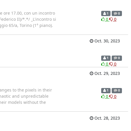
le ore 17.00, con un incontro
1
0
derico II)/*.*/ _L'incontro si
0
0
gio 65/a, Torino (1° piano).
Oct. 30, 2023
1
0
0
0
Oct. 29, 2023
anges to the pixels in their
1
0
 chaotic and unpredictable
0
0
their models without the
Oct. 28, 2023