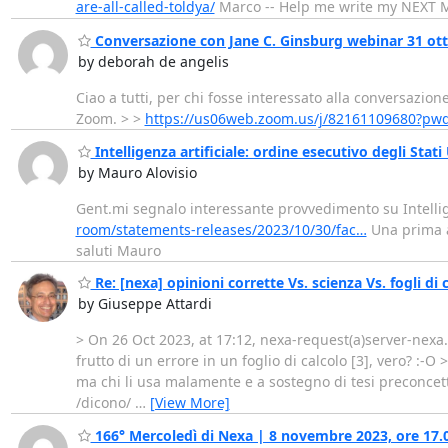
are-all-called-toldya/
Marco -- Help me write my NEXT 
Conversazione con Jane C. Ginsburg webinar 31 otto
by deborah de angelis
Ciao a tutti, per chi fosse interessato alla conversazion
Zoom. > >
https://us06web.zoom.us/j/82161109680?p
Intelligenza artificiale: ordine esecutivo degli Stati 
by Mauro Alovisio
Gent.mi segnalo interessante provvedimento su Intelli
room/statements-releases/2023/10/30/fac…
Una prima 
saluti Mauro
Re: [nexa] opinioni corrette Vs. scienza Vs. fogli di
by Giuseppe Attardi
> On 26 Oct 2023, at 17:12, nexa-request(a)server-nexa.p
frutto di un errore in un foglio di calcolo [3], vero? :-O 
ma chi li usa malamente e a sostegno di tesi preconcette
/dicono/
…
[View More]
166° Mercoledì di Nexa | 8 novembre 2023, ore 17.