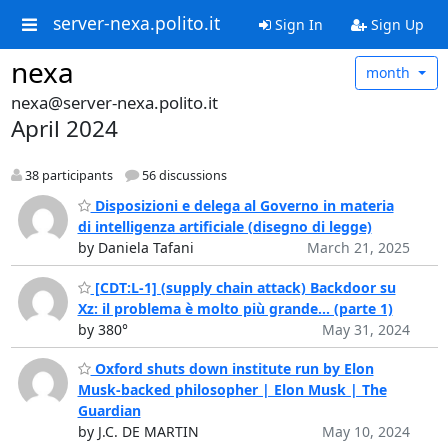
server-nexa.polito.it
Sign In
Sign Up
nexa
month
nexa@server-nexa.polito.it
April 2024
38 participants
56 discussions
Disposizioni e delega al Governo in materia
di intelligenza artificiale (disegno di legge)
by Daniela Tafani
March 21, 2025
[CDT:L-1] (supply chain attack) Backdoor su
Xz: il problema è molto più grande... (parte 1)
by 380°
May 31, 2024
Oxford shuts down institute run by Elon
Musk-backed philosopher | Elon Musk | The
Guardian
by J.C. DE MARTIN
May 10, 2024