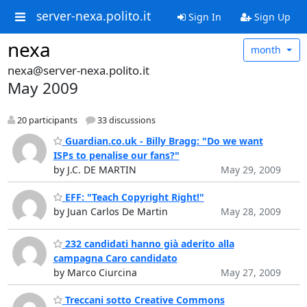
server-nexa.polito.it
Sign In
Sign Up
nexa
month
nexa@server-nexa.polito.it
May 2009
20 participants
33 discussions
Guardian.co.uk - Billy Bragg: "Do we want
ISPs to penalise our fans?"
by J.C. DE MARTIN
May 29, 2009
EFF: "Teach Copyright Right!"
by Juan Carlos De Martin
May 28, 2009
232 candidati hanno già aderito alla
campagna Caro candidato
by Marco Ciurcina
May 27, 2009
Treccani sotto Creative Commons