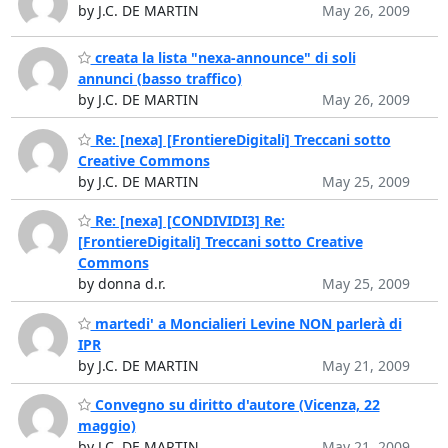
by J.C. DE MARTIN
May 26, 2009
creata la lista "nexa-announce" di soli
annunci (basso traffico)
by J.C. DE MARTIN
May 26, 2009
Re: [nexa] [FrontiereDigitali] Treccani sotto
Creative Commons
by J.C. DE MARTIN
May 25, 2009
Re: [nexa] [CONDIVIDI3] Re:
[FrontiereDigitali] Treccani sotto Creative
Commons
by donna d.r.
May 25, 2009
martedi' a Moncialieri Levine NON parlerà di
IPR
by J.C. DE MARTIN
May 21, 2009
Convegno su diritto d'autore (Vicenza, 22
maggio)
by J.C. DE MARTIN
May 21, 2009